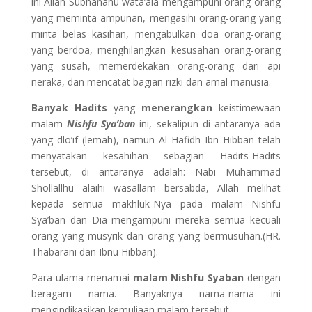
ini Allah Subhanahu wata’ala mengampuni orang-orang
yang meminta ampunan, mengasihi orang-orang yang
minta belas kasihan, mengabulkan doa orang-orang
yang berdoa, menghilangkan kesusahan orang-orang
yang susah, memerdekakan orang-orang dari api
neraka, dan mencatat bagian rizki dan amal manusia.
Banyak Hadits
yang
menerangkan
keistimewaan
malam
N
ishfu Sya’ban
ini, sekalipun di antaranya ada
yang dlo’if (lemah), namun Al Hafidh Ibn Hibban telah
menyatakan kesahihan sebagian Hadits-Hadits
tersebut, di antaranya adalah: Nabi Muhammad
Shollallhu alaihi wasallam bersabda, Allah melihat
kepada semua makhluk-Nya pada malam Nishfu
Sya’ban dan Dia mengampuni mereka semua kecuali
orang yang musyrik dan orang yang bermusuhan.(HR.
Thabarani dan Ibnu Hibban).
Para ulama menamai
malam Nishfu Syaban
dengan
beragam nama. Banyaknya nama-nama ini
mengindikasikan kemuliaan malam tersebut.