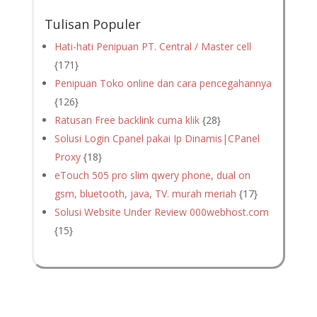
Tulisan Populer
Hati-hati Penipuan PT. Central / Master cell
{171}
Penipuan Toko online dan cara pencegahannya
{126}
Ratusan Free backlink cuma klik
{28}
Solusi Login Cpanel pakai Ip Dinamis|CPanel
Proxy
{18}
eTouch 505 pro slim qwery phone, dual on
gsm, bluetooth, java, TV. murah meriah
{17}
Solusi Website Under Review 000webhost.com
{15}