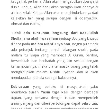
ketiga hal, pertama, Allah akan mengabulkan doanya di
dunia. Kedua, Allah baru akan mengabulkan doanya di
akhirat kelak. Ketiga, Allah akan menghindarkannya dari
kejelekan lain yang serupa dengan isi doanya.(HR.
Ahmad dan Barraz).
Tidak ada tuntunan langsung dari Rasulullah
Shollallahu alaihi wasallam
tentang doa
yang khusus
dibaca pada
malam Nishfu Sya’ban
. Begitu pula tidak
ada petunjuk tentang jumlah bilangan sholat pada
malam itu. Siapa yang membaca Al Quran, berdoa,
bersedekah dan beribadah yang lain sesuai dengan
kemampuannya, maka dia termasuk orang yang telah
menghidupkan malam Nishfu Sya’ban dan ia akan
mendapatkan pahala sebagai balasannya.
Kebiasaan
yang berlaku di masyarakat, yaitu
membaca
Surah Yasin tiga kali
, dengan berbagai
tujuan, yang pertama dengan tujuan memperoleh
umur panjang dan diberi pertolongan dapat selalu taat
kepada Allah. Kedua, bertujuan mendapat perlindungan