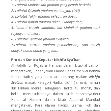
1. Lailatul Mubarokah (malam yang penuh berkah).
2. Lailatul Qismah (malam pembagian rizki).
3. Lailatut Takfir (malam peleburan dosa).
4. Lailatul Ijabah (malam dikabulkannya doa)
5. Lailatul Hayah walailatu ‘Idil Malaikah (malam hari
rayanya malaikat).
6. Lalilatus Syafa’ah (malam syafa’at)
7.Lailatul Baro’ah (malam pembebasan). Dan masih
banyak nama-nama yang lain.
Pro dan Kontra Seputar Nishfu Sya’ban
Al Hafidh Ibn Rojab al Hambali dalam kitab al Lathoif
mengatakan, Kebanyakan ulama Hadits menilai bahwa
Hadits-Hadits yang berbicara tentang malam
Nishfu
Sya’ban
masuk kategori Hadits dlo’if (lemah), namun
Ibn Hibban menilai sebagaian Hadits itu shohih, dan
beliau memasukkannya dalam kitab shohihnya.Ibnu
Hajar al Haitami dalam kitab Addurrul Mandlud
mengatakan, Para ulama Hadits, ulama Fiqh dan
ulama-ulama lainnya, sebagaimana juga dikatakan