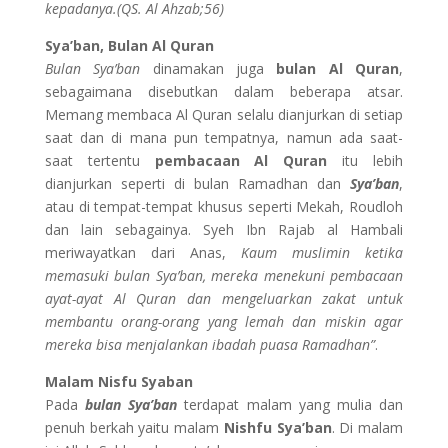
kepadanya.(QS. Al Ahzab;56)
Sya’ban, Bulan Al Quran
Bulan Sya’ban
dinamakan juga
bulan Al Quran
,
sebagaimana disebutkan dalam beberapa atsar.
Memang membaca Al Quran selalu dianjurkan di setiap
saat dan di mana pun tempatnya, namun ada saat-
saat tertentu
pembacaan Al Quran
itu lebih
dianjurkan seperti di bulan Ramadhan dan
Sya’ban
,
atau di tempat-tempat khusus seperti Mekah, Roudloh
dan lain sebagainya. Syeh Ibn Rajab al Hambali
meriwayatkan dari Anas,
Kaum muslimin ketika
memasuki bulan Sya’ban, mereka menekuni pembacaan
ayat-ayat Al Quran dan mengeluarkan zakat untuk
membantu orang-orang yang lemah dan miskin agar
mereka bisa menjalankan ibadah puasa Ramadhan”
.
Malam Nisfu Syaban
Pada
bulan Sya’ban
terdapat malam yang mulia dan
penuh berkah yaitu malam
Nishfu Sya’ban
. Di malam