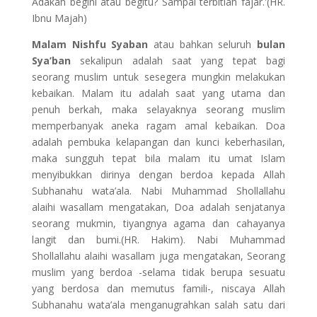
Adakah begini atau begitu? Sampai terbitlah fajar.'(HR.
Ibnu Majah)
Malam Nishfu Syaban
atau bahkan seluruh
bulan
Sya’ban
sekalipun adalah saat yang tepat bagi
seorang muslim untuk sesegera mungkin melakukan
kebaikan. Malam itu adalah saat yang utama dan
penuh berkah, maka selayaknya seorang muslim
memperbanyak aneka ragam amal kebaikan. Doa
adalah pembuka kelapangan dan kunci keberhasilan,
maka sungguh tepat bila malam itu umat Islam
menyibukkan dirinya dengan berdoa kepada Allah
Subhanahu wata’ala. Nabi Muhammad Shollallahu
alaihi wasallam mengatakan, Doa adalah senjatanya
seorang mukmin, tiyangnya agama dan cahayanya
langit dan bumi.(HR. Hakim). Nabi Muhammad
Shollallahu alaihi wasallam juga mengatakan, Seorang
muslim yang berdoa -selama tidak berupa sesuatu
yang berdosa dan memutus famili-, niscaya Allah
Subhanahu wata’ala menganugrahkan salah satu dari