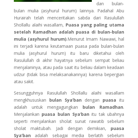
dan bulan-
bulan mulia (asyhurul hurum) lainnya. Padahal Abu
Hurairah telah menceritakan sabda dari Rasulullah
Shollallu alaihi wasallam,
Puasa yang paling utama
setelah Ramadhan adalah puasa di bulan-bulan
mulia (asyhurul hurum)
.Menurut Imam Nawawi, hal
ini terjadi karena keutamaan puasa pada bulan-bulan
mulia (asyhurul hurum) itu baru diketahui oleh
Rasulullah di akhir hayatnya sebelum sempat beliau
menjalaninya, atau pada saat itu beliau dalam keadaan
udzur (tidak bisa melaksanakannya) karena bepergian
atau sakit.
Sesungguhnya Rasulullah Shollallu alaihi wasallam
mengkhususkan
bulan Sya’ban
dengan
puasa
itu
adalah untuk mengagungkan
bulan Ramadhan
.
Menjalankan
puasa bulan Sya’ban
itu tak ubahnya
seperti menjalankan sholat sunat rawatib sebelum
sholat maktubah. Jadi dengan demikian,
puasa
Sya’ban
adalah sebagai media berlatih sebelum