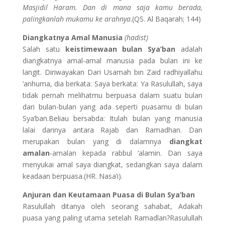
Masjidil Haram. Dan di mana saja kamu berada,
palingkanlah mukamu ke arahnya
.(QS. Al Baqarah; 144)
Diangkatnya Amal Manusia
(hadist)
Salah satu
keistimewaan bulan Sya’ban
adalah
diangkatnya amal-amal manusia pada bulan ini ke
langit. Diriwayakan Dari Usamah bin Zaid radhiyallahu
‘anhuma, dia berkata: Saya berkata: Ya Rasulullah, saya
tidak pernah melihatmu berpuasa dalam suatu bulan
dari bulan-bulan yang ada seperti puasamu di bulan
Sya’ban.Beliau bersabda: Itulah bulan yang manusia
lalai darinya antara Rajab dan Ramadhan. Dan
merupakan bulan yang di dalamnya
diangkat
amalan
-amalan kepada rabbul ‘alamin. Dan saya
menyukai amal saya diangkat, sedangkan saya dalam
keadaan berpuasa.(HR. Nasa’i).
Anjuran dan Keutamaan Puasa di Bulan Sya’ban
Rasulullah ditanya oleh seorang sahabat, Adakah
puasa yang paling utama setelah Ramadlan?Rasulullah