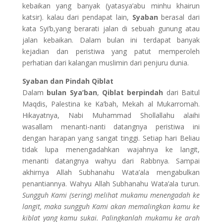
kebaikan yang banyak (yatasya’abu minhu khairun
katsir). kalau dari pendapat lain,
Syaban
berasal dari
kata Syi’b,yang berarati jalan di sebuah gunung atau
jalan kebaikan. Dalam bulan ini terdapat banyak
kejadian dan peristiwa yang patut memperoleh
perhatian dari kalangan muslimin dari penjuru dunia.
Syaban dan Pindah Qiblat
Dalam
bulan Sya’ban
,
Qiblat berpindah
dari Baitul
Maqdis, Palestina ke Ka’bah, Mekah al Mukarromah.
Hikayatnya, Nabi Muhammad Shollallahu alaihi
wasallam menanti-nanti datangnya peristiwa ini
dengan harapan yang sangat tinggi. Setiap hari Beliau
tidak lupa menengadahkan wajahnya ke langit,
menanti datangnya wahyu dari Rabbnya. Sampai
akhirnya Allah Subhanahu Wata’ala mengabulkan
penantiannya. Wahyu Allah Subhanahu Wata’ala turun.
Sungguh Kami (sering) melihat mukamu menengadah ke
langit, maka sungguh Kami akan memalingkan kamu ke
kiblat yang kamu sukai. Palingkanlah mukamu ke arah