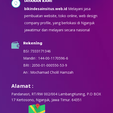
lAYANAN kAMI

bikindesainsitus.web.id
Melayani jasa
pembuatan website, toko online, web design
company profile, yang berlokasi di Nganjuk
jawatimur dan melayani secara nasional
Rekening

BSI :7333171346
Mandiri : 144-00-1170596-6
BRI : 2050-01-000550-53-9
An : Mochamad Cholil Hamzah
Alamat :
Pandanasri, RT/RW 002/004 LambangKuning, P.O BOX
17 Kertosono, Nganjuk, Jawa Timur. 64351