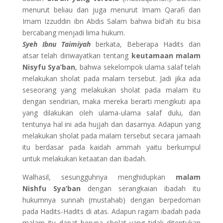
menurut beliau dan juga menurut Imam Qarafi dan
Imam Izzuddin ibn Abdis Salam bahwa bid’ah itu bisa
bercabang menjadi lima hukum.
Syeh Ibnu Taimiyah
berkata, Beberapa Hadits dan
atsar telah diriwayatkan tentang
keutamaan malam
Nisyfu Sya’ban
, bahwa sekelompok ulama salaf telah
melakukan sholat pada malam tersebut. Jadi jika ada
seseorang yang melakukan sholat pada malam itu
dengan sendirian, maka mereka berarti mengikuti apa
yang dilakukan oleh ulama-ulama salaf dulu, dan
tentunya hal ini ada hujjah dan dasarnya. Adapun yang
melakukan sholat pada malam tersebut secara jamaah
itu berdasar pada kaidah ammah yaitu berkumpul
untuk melakukan ketaatan dan ibadah.
Walhasil, sesungguhnya menghidupkan
malam
Nishfu Sya’ban
dengan serangkaian ibadah itu
hukumnya sunnah (mustahab) dengan berpedoman
pada Hadits-Hadits di atas. Adapun ragam ibadah pada
malam itu dapat berupa sholat yang tidak ditentukan