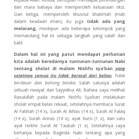
dari mara bahaya dan memperoleh keluasaan rikzi.
Dan ketiga, memperoleh khusnul khatimah (mati
dalam keadaan iman), itu juga
tidak ada yang
melarang
, meskipun ada beberapa kelompok yang
memandang hal ini sebagai langkah yang salah dan
batil.
Dalam hal ini yang patut mendapat perhatian
kita adalah beredarnya tuntunan-tuntunan Nabi
tentang sholat di malam Nishfu sya’ban
yang
sejatinya semua itu tidak berasal dari beliau
.
Tidak
berdasar dan bohong belaka
. Salah satunya adalah
sebuah riwayat dari Sayyidina Ali, Bahwa saya melihat
Rasulullah pada malam Nishfu Sya’ban melakukan
sholat empat belas rekaat, setelahnya membaca Surat
Al Fatihah (14 x), Surah Al Ikhlas (14 x), Surah Al Falaq
(14 x), Surah Annas (14 x), ayat Kursi (1 x), dan satu
ayat terkhir Surat At Taubah (1 x). Setelahnya saya
bertanya kepada Baginda Nabi tentang apa yang