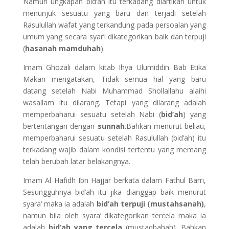
Namun ungkapan bid’ah itu terkadang diartikan untuk
menunjuk sesuatu yang baru dan terjadi setelah
Rasulullah wafat yang terkandung pada persoalan yang
umum yang secara syar’i dikategorikan baik dan terpuji
(
hasanah mamduhah
).
Imam Ghozali dalam kitab Ihya Ulumiddin Bab Etika
Makan mengatakan, Tidak semua hal yang baru
datang setelah Nabi Muhammad Shollallahu alaihi
wasallam itu dilarang. Tetapi yang dilarang adalah
memperbaharui sesuatu setelah Nabi (
bid’ah
) yang
bertentangan dengan
sunnah
.Bahkan menurut beliau,
memperbaharui sesuatu setelah Rasulullah (bid’ah) itu
terkadang wajib dalam kondisi tertentu yang memang
telah berubah latar belakangnya.
Imam Al Hafidh Ibn Hajjar berkata dalam Fathul Barri,
Sesungguhnya bid’ah itu jika dianggap baik menurut
syara’ maka ia adalah
bid’ah terpuji (mustahsanah)
,
namun bila oleh syara’ dikategorikan tercela maka ia
adalah
bid’ah yang tercela
(mustaqbahah). Bahkan