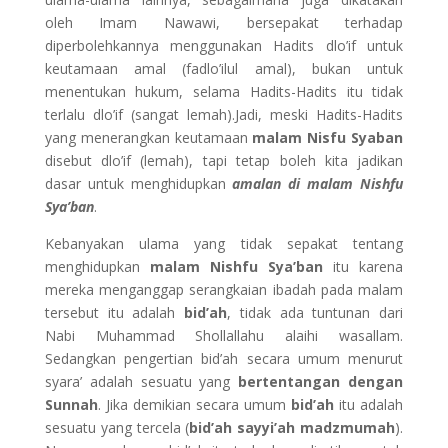
oleh Imam Nawawi, bersepakat terhadap
diperbolehkannya menggunakan Hadits dlo’if untuk
keutamaan amal (fadlo’ilul amal), bukan untuk
menentukan hukum, selama Hadits-Hadits itu tidak
terlalu dlo’if (sangat lemah).Jadi, meski Hadits-Hadits
yang menerangkan keutamaan
malam
Nisfu Syaban
disebut dlo’if (lemah), tapi tetap boleh kita jadikan
dasar untuk menghidupkan
amalan di malam Nishfu
Sya’ban
.
Kebanyakan ulama yang tidak sepakat tentang
menghidupkan
malam Nishfu Sya’ban
itu karena
mereka menganggap serangkaian ibadah pada malam
tersebut itu adalah
bid’ah
, tidak ada tuntunan dari
Nabi Muhammad Shollallahu alaihi wasallam.
Sedangkan pengertian bid’ah secara umum menurut
syara’ adalah sesuatu yang
bertentangan dengan
Sunnah
. Jika demikian secara umum
bid’ah
itu adalah
sesuatu yang tercela (
bid’ah sayyi’ah madzmumah
).