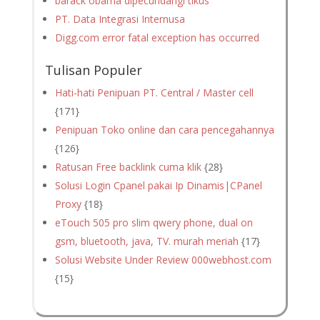
barack obama dipecundangi tikus
PT. Data Integrasi Internusa
Digg.com error fatal exception has occurred
Tulisan Populer
Hati-hati Penipuan PT. Central / Master cell
{171}
Penipuan Toko online dan cara pencegahannya
{126}
Ratusan Free backlink cuma klik
{28}
Solusi Login Cpanel pakai Ip Dinamis|CPanel
Proxy
{18}
eTouch 505 pro slim qwery phone, dual on
gsm, bluetooth, java, TV. murah meriah
{17}
Solusi Website Under Review 000webhost.com
{15}