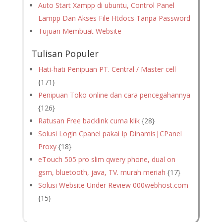
Auto Start Xampp di ubuntu, Control Panel
Lampp Dan Akses File Htdocs Tanpa Password
Tujuan Membuat Website
Tulisan Populer
Hati-hati Penipuan PT. Central / Master cell
{171}
Penipuan Toko online dan cara pencegahannya
{126}
Ratusan Free backlink cuma klik
{28}
Solusi Login Cpanel pakai Ip Dinamis|CPanel
Proxy
{18}
eTouch 505 pro slim qwery phone, dual on
gsm, bluetooth, java, TV. murah meriah
{17}
Solusi Website Under Review 000webhost.com
{15}