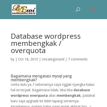
Database wordpress
membengkak /
overquota
by
|
Oct 18, 2010
|
Uncategorized
|
7 comments
Bagaimana mengatasi mysql yang
membengkak?
cerita dulu ya..? sebenarnya saya nggak nyangka kalau
hal ini terjadi. Bagaimana tidak, tiba-tiba
database
wordpress overquota
alias
membengkak
, padahal
baru saja upgrade ke lebih lapang servernya.
Kejadiannya, malam habis ngaji (ingat akhirat bro…)