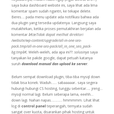
saya buka dashboard website ini, saya lihat ada lima
komentar spam sudah ngantri, ke tekape delete.
Beres…. pada menu update ada notifikasi bahwa ada
dua plugin yang tersedia updatenya. Langsung saya
mutakhirkan, ketika proses pemutakhiran berjalan ada
komentar â€œ
Tidak dapat meilhat direktori
/website/wp-content/upgrade/all-in-one-seo-
pack.tmp/all-in-one-seo-pack/all_in_one_seo_pack-
bg.tmp
â€. Weleh-weleh, ada apa ini??.
solusinya
saya
tanyakan ke pakde google, dapat petuah katanya
suruh
download manual dan upload ke server
.
Belum sempat download plugin, tiba-tiba mysql down
tidak bisa konek. Waduh…… sabaaaaar.. saya segera
hubungi hubungi CS hosting, tunggu sebentar….. jreng…
mysql normal lagi. Belum seberapa lama, eeehh…
down lagi. Nahan napas………… hmmmmm. Lihat lihat
log di
control panel
teperangah, ternyata sudah
sangat over kuota, disarankan pihak hosting untuk