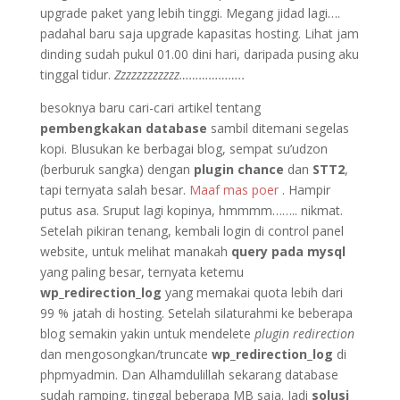
upgrade paket yang lebih tinggi. Megang jidad lagi….
padahal baru saja upgrade kapasitas hosting. Lihat jam
dinding sudah pukul 01.00 dini hari, daripada pusing aku
tinggal tidur.
Zzzzzzzzzzzz………………..
besoknya baru cari-cari artikel tentang
pembengkakan database
sambil ditemani segelas
kopi. Blusukan ke berbagai blog, sempat su’udzon
(berburuk sangka) dengan
plugin chance
dan
STT2
,
tapi ternyata salah besar.
Maaf mas poer
. Hampir
putus asa. Sruput lagi kopinya, hmmmm…….. nikmat.
Setelah pikiran tenang, kembali login di control panel
website, untuk melihat manakah
query pada mysql
yang paling besar, ternyata ketemu
wp_redirection_log
yang memakai quota lebih dari
99 % jatah di hosting. Setelah silaturahmi ke beberapa
blog semakin yakin untuk mendelete
plugin redirection
dan mengosongkan/truncate
wp_redirection_log
di
phpmyadmin. Dan Alhamdulillah sekarang database
sudah ramping, tinggal beberapa MB saja. Jadi
solusi