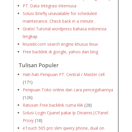
PT. Data Integrasi Internusa
Solusi Briefly unavailable for scheduled
maintenance. Check back in a minute
Gratis! Tutorial wordpress bahasa indonesia
lengkap
linuxidx.com search engine khusus linux
Free backlink di google, yahoo dan bing
Tulisan Populer
Hati-hati Penipuan PT. Central / Master cell
{171}
Penipuan Toko online dan cara pencegahannya
{126}
Ratusan Free backlink cuma klik
{28}
Solusi Login Cpanel pakai Ip Dinamis|CPanel
Proxy
{18}
eTouch 505 pro slim qwery phone, dual on