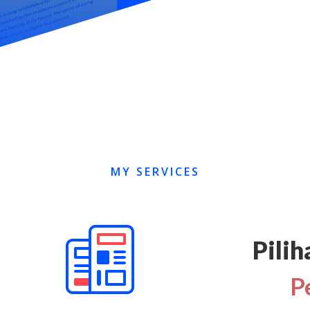
MY SERVICES
Pili
P