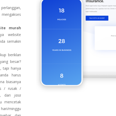
perlanggan,
n mengakses
ite murah
a website
anda semakin
kup beriklan
yang besar?
 tapi hanya
 anda harus
ena biasanya
s / rusak /
b, dari
jasa
lu mencetak
7 hari/minggu
nyebar dan