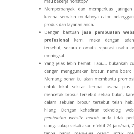
mau bekerja nonstop?
Memperbanyak dan memperluas jaringan 
karena semakin mudahnya calon pelangga
produk dan layanan anda.
Dengan bantuan
jasa pembuatan webs
profesional
kami, maka dengan adany
tersebut, secara otomatis reputasi usaha 
meningkat.
Yang jelas lebih hemat. Tapi….. bukankah cu
dengan menggunakan brosur, name board 
Memang benar itu akan membantu promosi,
untuk lokal sekitar tempat usaha plus
mencetak brosur tersebut setiap bulan, kar
dalam sebulan brosur tersebut telah habi
hilang. Dengan kehadiran teknologi we
pembuatan website murah
anda tidak per
ulang, cukup sekali akan efektif 24 jam/hari, 
tanpa harus menyewa orang untuk me