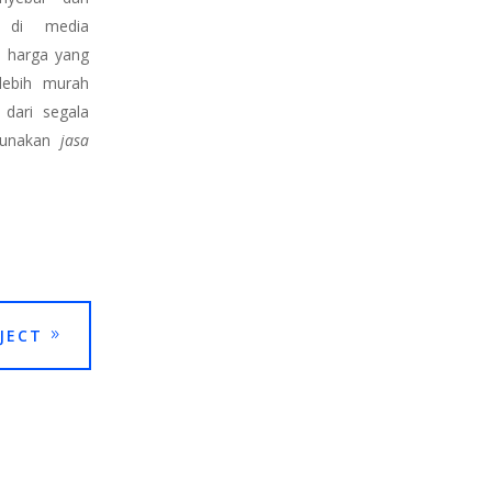
n di media
s harga yang
lebih murah
 dari segala
 gunakan
jasa
JECT