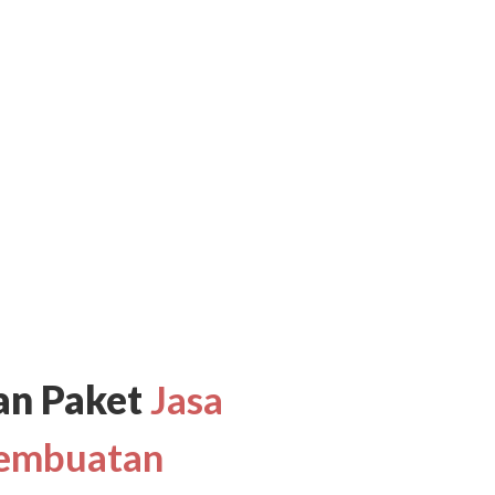
han Paket
Jasa
embuatan