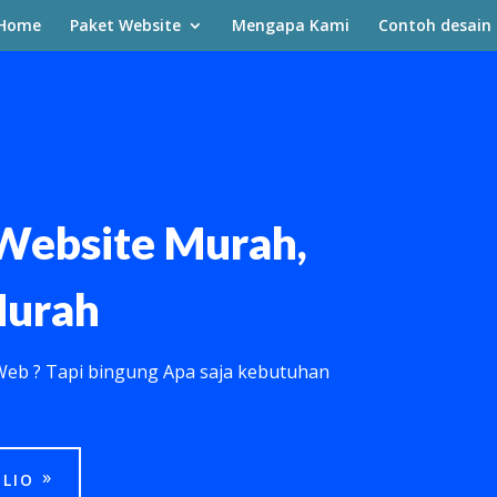
Home
Paket Website
Mengapa Kami
Contoh desain
Website Murah,
Murah
Web ? Tapi bingung Apa saja kebutuhan
LIO